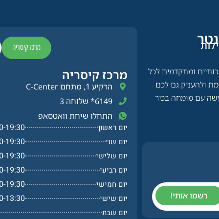
טר​
לות
מרכז קיסריה
יכותיים ומתקדמים לכל
מרכז קיסריה​
מת ולהעניק גם לכם
הרקיע 1, מתחם C-Center
גישה עם מומחה בכיר
6149* שלוחה 3
התחלו שיחת וואטסאפ
0-19:30
יום ראשון
0-19:30
יום שני
0-19:30
יום שלישי
0-19:30
יום רביעי
0-19:30
יום חמישי
רשמו אותי!
0-13:30
יום שישי
יום שבת