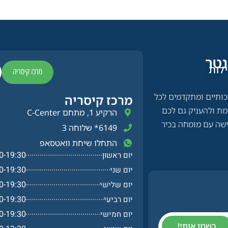
טר​
לות
מרכז קיסריה
יכותיים ומתקדמים לכל
מרכז קיסריה​
מת ולהעניק גם לכם
הרקיע 1, מתחם C-Center
גישה עם מומחה בכיר
6149* שלוחה 3
התחלו שיחת וואטסאפ
0-19:30
יום ראשון
0-19:30
יום שני
0-19:30
יום שלישי
0-19:30
יום רביעי
0-19:30
יום חמישי
רשמו אותי!