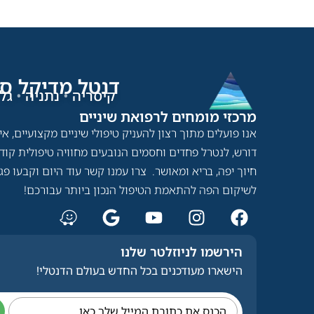
דנטל מדיקל סנ
קיסריה
•
נתניה
•
גלי
מרכזי מומחים לרפואת שיניים​
אנו פועלים מתוך רצון להעניק טיפולי שיניים מקצועיים, א
דורש, לנטרל פחדים וחסמים הנובעים מחוויה טיפולית קוד
חיוך יפה, בריא ומאושר. צרו עמנו קשר עוד היום וקבעו פ
לשיקום הפה להתאמת הטיפול הנכון ביותר עבורכם!
הירשמו לניוזלטר שלנו
הישארו מעודכנים בכל החדש בעולם הדנטלי!
הכנס את כתובת המייל שלך כאן