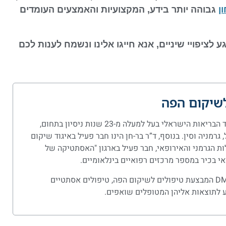
ן
גבוהה יותר בידע, המקצועיות והאמצעים העומדים
לציפויי שיניים, אנא חייגו אלינו ונשמח לענות לכם
לשיקום הפה
ד"ר בר-חן, מומחה לשיקום הפה מטעם משרד הבריאות הישראלי בעל למעלה מ-23 שנות ניסיון בתחום,
מניה וסין. בנוסף, ד”ר בר-חן הינו חבר פעיל באיגוד שיקום
 הגרמני והאירופאי, חבר פעיל בארגון "האסתטיקה של
ד”ר בר-חן הינו ממקימי מרפאת המומחים DMC המבצעת טיפולים לשיקום הפה, טיפולים אסתטיים
ע לתוצאות אליהן המטופלים שואפים.