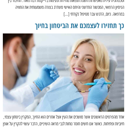
וטכנולוגיה עילית מאפשרות השגת תוצאות מהירות ונעימות בדייקנות רבה מאוד. החיבור בין
הניסיון הרפואי, המכשור החדשני והיחס האישי משדרג בצורה משמעותית את החוויה
במרפאה. כיום, הדגש עבר מטיפול נקודתי […]
כך תחזירו לעצמכם את הביטחון בחיוך
אחד מהפרטים הראשונים אשר מושכים את העין אצל אחרים הוא החיוך, המקרין ביטחון עצמי,
חיוביות ופתיחות. כאשר אנו חשים חוסר נוחות לגבי מראה השיניים, הדבר עשוי להקרין על אופן