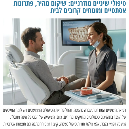
טיפולי שיניים מודרניים: שיקום מהיר, פתרונות
אסתטיים ומומחים קרובים לבית
רפואת השיניים המודרנית עברה מהפכה, והחליפה את הטיפולים הממושכים ויש לומר המייגעים
של העבר בתהליכים טכנולוגיים מדויקים ומהירים. כיום, הציפייה של המטופל אינה מוגבלת
למענה רפואי בלבד, אלא כוללת חוויית טיפול נעימה, קיצור זמני ההמתנה וגם תוצאות אסתטיות